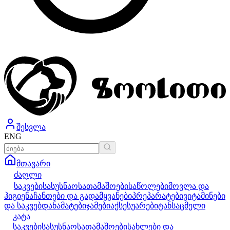
შესვლა
ENG
მთავარი
ძაღლი
საკვები
სასუსნაო
სათამაშოები
საწოლები
მოვლა და
ჰიგიენა
ჩანთები და გადამყვანები
პრეპარატები
ვიტამინები
და საკვებდანამატები
ჯამები
აქსესუარები
ტანსაცმელი
კატა
საკვები
სასუსნაო
სათამაშოები
სახლები და