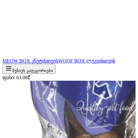
MEOW BOX კნუტისთვის
WOOF BOX ლეკვისთვის
მენიუს კატეგორიები
ფასი
:
63.00
₾