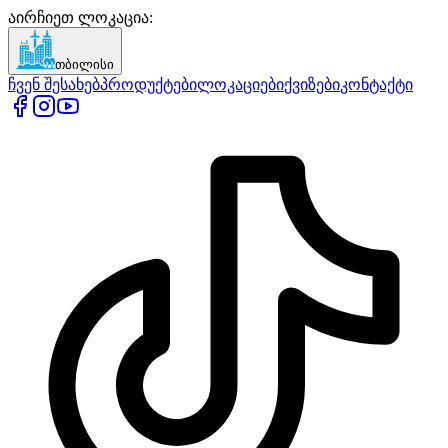
აირჩიეთ ლოკაცია
:
თბილისი
ჩვენ შესახებ
პროდუქტები
ლოკაციები
ქვიზები
კონტაქტი