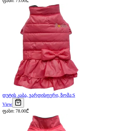
ფასი
:
75.00
₾
დუტის კაბა, ვარდისფერი, ზომა:S
View
ფასი
:
78.00
₾