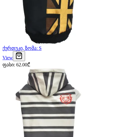
ქურთუკი, ზომა: S
View
ფასი
:
62.00
₾