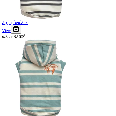
ჰუდი, ზომა: S
View
ფასი
:
62.00
₾