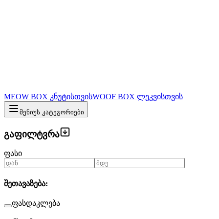
MEOW BOX კნუტისთვის
WOOF BOX ლეკვისთვის
მენიუს კატეგორიები
გაფილტვრა
ფასი
შეთავაზება
:
ფასდაკლება