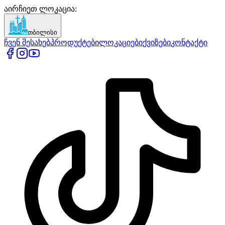
აირჩიეთ ლოკაცია
:
თბილისი
ჩვენ შესახებ
პროდუქტები
ლოკაციები
ქვიზები
კონტაქტი