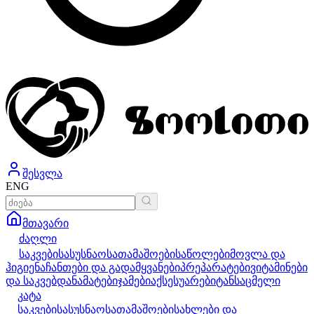
შესვლა
ENG
მთავარი
ძაღლი
საკვები
სასუსნაო
სათამაშოები
საწოლები
მოვლა და
ჰიგიენა
ჩანთები და გადამყვანები
პრეპარატები
ვიტამინები
და საკვებდანამატები
ჯამები
აქსესუარები
ტანსაცმელი
კატა
საკვები
სასუსნაო
სათამაშოები
სახლები და