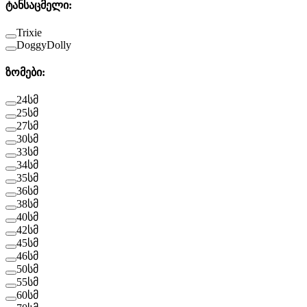
ტანსაცმელი
:
Trixie
DoggyDolly
ზომები
:
24სმ
25სმ
27სმ
30სმ
33სმ
34სმ
35სმ
36სმ
38სმ
40სმ
42სმ
45სმ
46სმ
50სმ
55სმ
60სმ