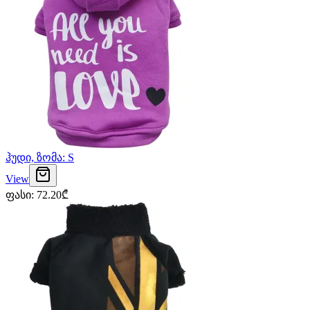
ჰუდი, ზომა: S
View
ფასი
:
72.20
₾