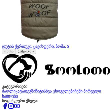
დუტის ქურთუკი, ყავისფერი, ზომა: S
«
წინა
შემდეგი
»
კატეგორიები
ძაღლი
კატა
თევზი
ჩიტი
სხვა ცხოველები
ჩემი პირველი
ნაბიჯები
სოციალური ქსელი