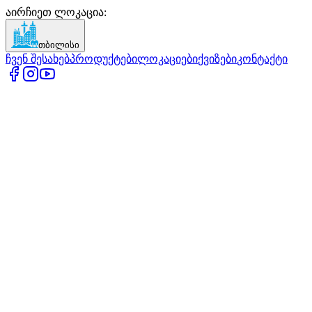
აირჩიეთ ლოკაცია
:
თბილისი
ჩვენ შესახებ
პროდუქტები
ლოკაციები
ქვიზები
კონტაქტი