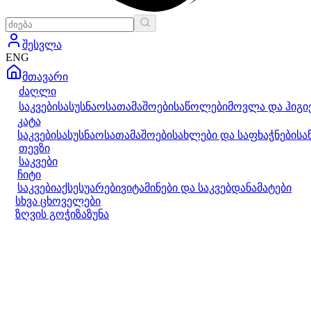
შესვლა
ENG
მთავარი
ძაღლი
საკვები
სასუსნაო
სათამაშოები
საწოლები
მოვლა და ჰიგი
კატა
საკვები
სასუსნაო
სათამაშოები
სახლები და საფხაჭნები
სა
თევზი
საკვები
ჩიტი
საკვები
აქსესუარები
ვიტამინები და საკვებდანამატები
სხვა ცხოველები
ზღვის გოჭი
ზაზუნა