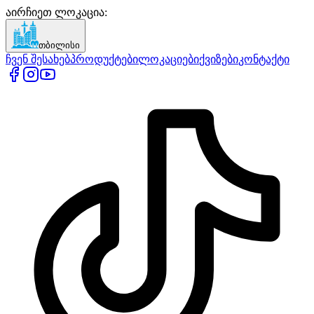
აირჩიეთ ლოკაცია
:
თბილისი
ჩვენ შესახებ
პროდუქტები
ლოკაციები
ქვიზები
კონტაქტი