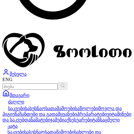
შესვლა
ENG
მთავარი
ძაღლი
საკვები
სასუსნაო
სათამაშოები
საწოლები
მოვლა და
ჰიგიენა
ჩანთები და გადამყვანები
პრეპარატები
ვიტამინები
და საკვებდანამატები
ჯამები
აქსესუარები
ტანსაცმელი
კატა
საკვები
სასუსნაო
სათამაშოები
სახლები და