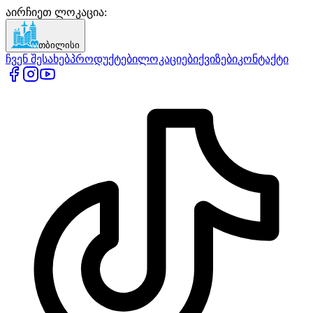
აირჩიეთ ლოკაცია
:
თბილისი
ჩვენ შესახებ
პროდუქტები
ლოკაციები
ქვიზები
კონტაქტი