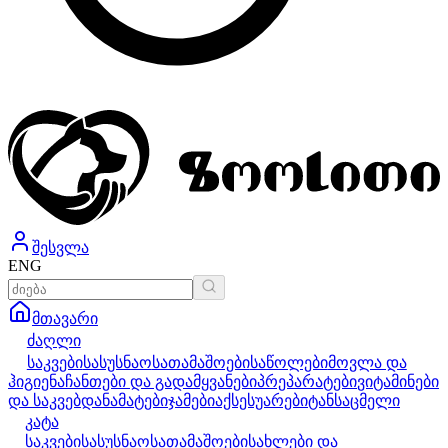
შესვლა
ENG
მთავარი
ძაღლი
საკვები
სასუსნაო
სათამაშოები
საწოლები
მოვლა და
ჰიგიენა
ჩანთები და გადამყვანები
პრეპარატები
ვიტამინები
და საკვებდანამატები
ჯამები
აქსესუარები
ტანსაცმელი
კატა
საკვები
სასუსნაო
სათამაშოები
სახლები და