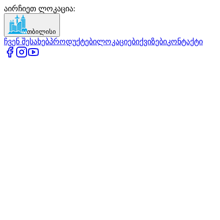
აირჩიეთ ლოკაცია
:
თბილისი
ჩვენ შესახებ
პროდუქტები
ლოკაციები
ქვიზები
კონტაქტი