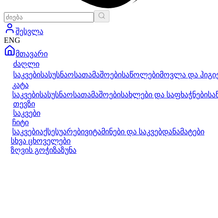
შესვლა
ENG
მთავარი
ძაღლი
საკვები
სასუსნაო
სათამაშოები
საწოლები
მოვლა და ჰიგი
კატა
საკვები
სასუსნაო
სათამაშოები
სახლები და საფხაჭნები
სა
თევზი
საკვები
ჩიტი
საკვები
აქსესუარები
ვიტამინები და საკვებდანამატები
სხვა ცხოველები
ზღვის გოჭი
ზაზუნა