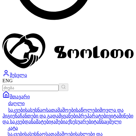
შესვლა
ENG
მთავარი
ძაღლი
საკვები
სასუსნაო
სათამაშოები
საწოლები
მოვლა და
ჰიგიენა
ჩანთები და გადამყვანები
პრეპარატები
ვიტამინები
და საკვებდანამატები
ჯამები
აქსესუარები
ტანსაცმელი
კატა
საკვები
სასუსნაო
სათამაშოები
სახლები და