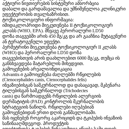
აქტიური ნივთიერების სისტემური აბსორბცია
დაბალი და გარდამავალია და უმნიშვნელოა კლინიკური
ეფექტურობის თვალსაზრისით.
ტოქსიკოლოგიური ინფორმაცია:
იმიდაკლოპრიდი მიეკუთვნება II ტოქსიკოლოგიურ
კლასს (WHO, EPA). მწვავე პერორალური LD50
დოზა თაგვებში არის 450 მგ/კგ და არ გააჩნია მუტაგენური
ან ტერატოგენული ეფექტი.
პერმეტრინი მიეკუთვნება ტოქსიკოლოგიურ II კლასს
(WHO) და პერორალური LD50 დოზა
თაგვებისთვის არის დაახლოებით 6000 მგ/კგ, თუმცა ის
განსხვავდება მატარებლის მიხედვით.
გამოყენების არეალი/ინდიკაცია
Advantix-ი გამოიყენება ძაღლებში რწყილების
(Ctenocephalides canis, Ctenocephalides felis)
ინვაზიებისგან სამკურნალოდ და დასაცავად, მკბენარა
ტილებისგან სამკურნალოდ (Trichodectes
canis) და წარმოადგენს რწყილების ალერგიის
დერმატიტის (PAD) კონტროლის მკურნალობის
სტრატეგიის ნაწილს. რწყილები იღუპებიან
გამოყენებიდან ერთი დღის განმავლობაში.
მას იყენებენ როგორც აკარიციდს და ტკიპების ინვაზიის
საწინააღმდეგოდ. პროდუქტის
ეფექტურობა ტკიპების წინააღმდეგ იწყება სამი დღის