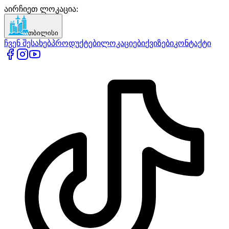
აირჩიეთ ლოკაცია
:
თბილისი
ჩვენ შესახებ
პროდუქტები
ლოკაციები
ქვიზები
კონტაქტი