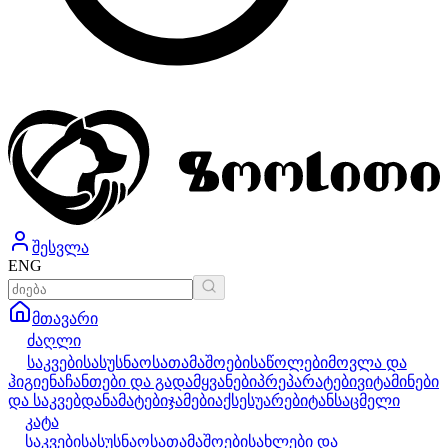
შესვლა
ENG
მთავარი
ძაღლი
საკვები
სასუსნაო
სათამაშოები
საწოლები
მოვლა და
ჰიგიენა
ჩანთები და გადამყვანები
პრეპარატები
ვიტამინები
და საკვებდანამატები
ჯამები
აქსესუარები
ტანსაცმელი
კატა
საკვები
სასუსნაო
სათამაშოები
სახლები და