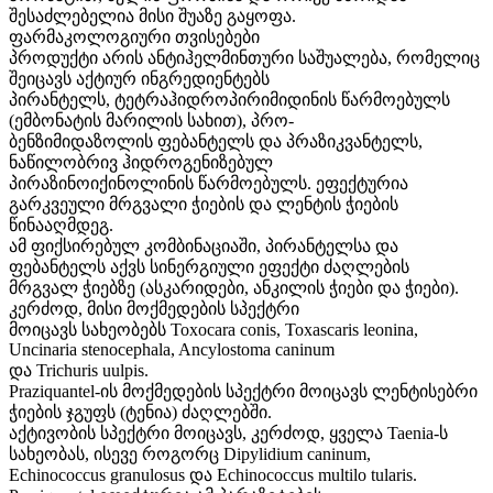
შესაძლებელია მისი შუაზე გაყოფა.
ფარმაკოლოგიური თვისებები
პროდუქტი არის ანტიჰელმინთური საშუალება, რომელიც
შეიცავს აქტიურ ინგრედიენტებს
პირანტელს, ტეტრაჰიდროპირიმიდინის წარმოებულს
(ემბონატის მარილის სახით), პრო-
ბენზიმიდაზოლის ფებანტელს და პრაზიკვანტელს,
ნაწილობრივ ჰიდროგენიზებულ
პირაზინოიქინოლინის წარმოებულს. ეფექტურია
გარკვეული მრგვალი ჭიების და ლენტის ჭიების
წინააღმდეგ.
ამ ფიქსირებულ კომბინაციაში, პირანტელსა და
ფებანტელს აქვს სინერგიული ეფექტი ძაღლების
მრგვალ ჭიებზე (ასკარიდები, ანკილის ჭიები და ჭიები).
კერძოდ, მისი მოქმედების სპექტრი
მოიცავს სახეობებს Toxocara conis, Toxascaris leonina,
Uncinaria stenocephala, Ancylostoma caninum
და Trichuris uulpis.
Praziquantel-ის მოქმედების სპექტრი მოიცავს ლენტისებრი
ჭიების ჯგუფს (ტენია) ძაღლებში.
აქტივობის სპექტრი მოიცავს, კერძოდ, ყველა Taenia-ს
სახეობას, ისევე როგორც Dipylidium caninum,
Echinococcus granulosus და Echinococcus multilo tularis.