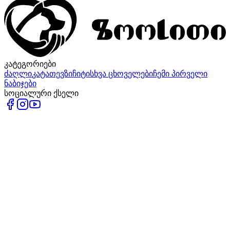
კატეგორიები
ძაღლი
კატა
თევზი
ჩიტი
სხვა ცხოველები
ჩემი პირველი
ნაბიჯები
სოციალური ქსელი