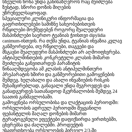
სხეულის წონა უნდა განისაზღვროს რაც შეიძლება
ზუსტად, სწორი დოზის მიღების
უზრუნველსაყოფად.
სპეციალური კლინიკური ინფორმაცია და
გაფრთხილებები სამიზნე სახეობებისთვის
რწყილები მოქმედებენ როგორც შუალედური
მასპინძლები საერთო ტეანიას ჭიისთვი dipylidia
canimum-ისთვის. რა თქმა უნდა, ტეანიას ინვაზია კვლავ
განმეორდება, თუ რწყილები, თაგვები და
მსგავსი შუალედური მასპინძლები არ აღმოიფხვრება.
ანტიჰელმინთების კონკრეტული კლასის მიმართ
შეიძლება განვითარდეს პარაზიტის
წინააღმდეგობა ამ კლასის ანტიჰელმინთური
პრეპარატის ხშირი და განმეორებითი გამოყენების
შემდეგ. ხელახალი და ახალი ინვაზიების რისკის
შესამცირებლად, განავალი უნდა შეგროვდეს და
განადგურდეს სათანადოდ მკურნალობის შემდეგ 24
საათის განმავლობაში.
გამოყენება ორსულობისა და ლაქტაციის პერიოდში:
ორსულობის ადრეულ პერიოდში შეყვანილი
ფებანტელის მაღალ დოზების მიმართ
ტერატოგენული ეფექტები დაფიქსირდა ვირთხებში,
ცხვრებსა და ძაღლებში. პროდუქტის
უსაფრთხოება ორსულობის პირველ 2/3-ში