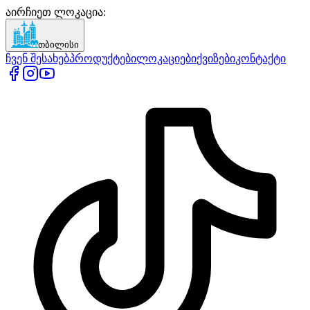
აირჩიეთ ლოკაცია
:
თბილისი
ჩვენ შესახებ
პროდუქტები
ლოკაციები
ქვიზები
კონტაქტი