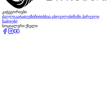
კატეგორიები
ძაღლი
კატა
თევზი
ჩიტი
სხვა ცხოველები
ჩემი პირველი
ნაბიჯები
სოციალური ქსელი