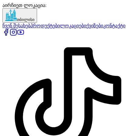
აირჩიეთ ლოკაცია
:
თბილისი
ჩვენ შესახებ
პროდუქტები
ლოკაციები
ქვიზები
კონტაქტი