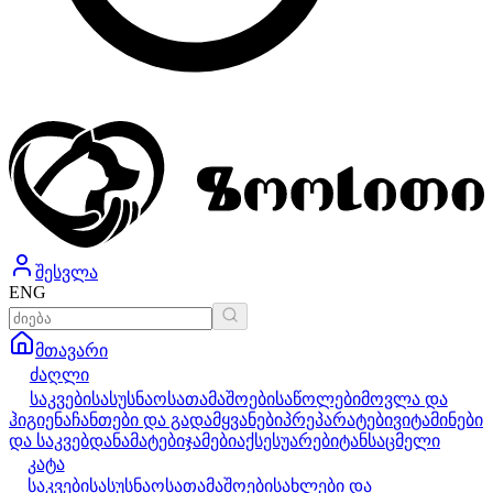
შესვლა
ENG
მთავარი
ძაღლი
საკვები
სასუსნაო
სათამაშოები
საწოლები
მოვლა და
ჰიგიენა
ჩანთები და გადამყვანები
პრეპარატები
ვიტამინები
და საკვებდანამატები
ჯამები
აქსესუარები
ტანსაცმელი
კატა
საკვები
სასუსნაო
სათამაშოები
სახლები და