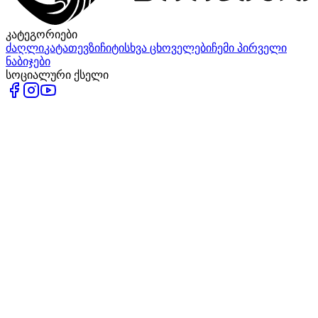
კატეგორიები
ძაღლი
კატა
თევზი
ჩიტი
სხვა ცხოველები
ჩემი პირველი
ნაბიჯები
სოციალური ქსელი