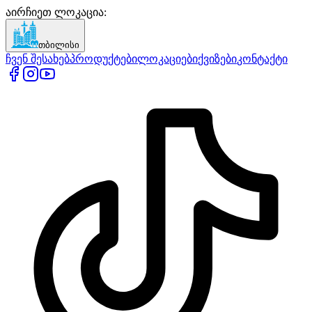
აირჩიეთ ლოკაცია
:
თბილისი
ჩვენ შესახებ
პროდუქტები
ლოკაციები
ქვიზები
კონტაქტი