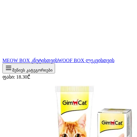
MEOW BOX კნუტისთვის
WOOF BOX ლეკვისთვის
მენიუს კატეგორიები
ფასი
:
18.30
₾