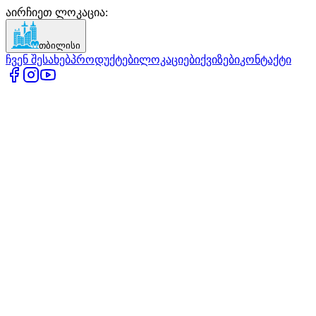
აირჩიეთ ლოკაცია
:
თბილისი
ჩვენ შესახებ
პროდუქტები
ლოკაციები
ქვიზები
კონტაქტი