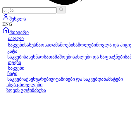
შესვლა
ENG
მთავარი
ძაღლი
საკვები
სასუსნაო
სათამაშოები
საწოლები
მოვლა და ჰიგი
კატა
საკვები
სასუსნაო
სათამაშოები
სახლები და საფხაჭნები
სა
თევზი
საკვები
ჩიტი
საკვები
აქსესუარები
ვიტამინები და საკვებდანამატები
სხვა ცხოველები
ზღვის გოჭი
ზაზუნა