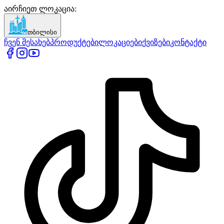
აირჩიეთ ლოკაცია
:
თბილისი
ჩვენ შესახებ
პროდუქტები
ლოკაციები
ქვიზები
კონტაქტი