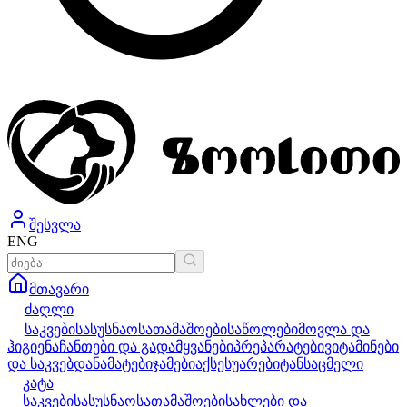
შესვლა
ENG
მთავარი
ძაღლი
საკვები
სასუსნაო
სათამაშოები
საწოლები
მოვლა და
ჰიგიენა
ჩანთები და გადამყვანები
პრეპარატები
ვიტამინები
და საკვებდანამატები
ჯამები
აქსესუარები
ტანსაცმელი
კატა
საკვები
სასუსნაო
სათამაშოები
სახლები და