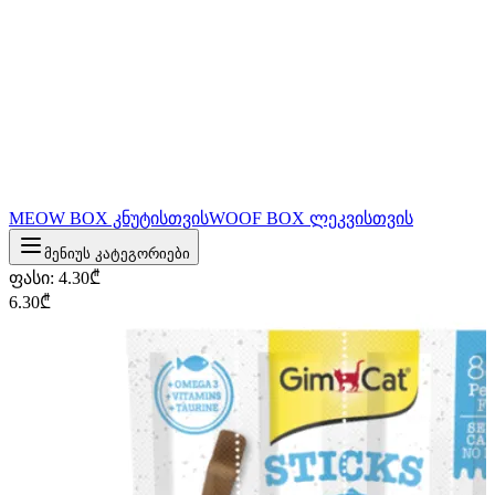
MEOW BOX კნუტისთვის
WOOF BOX ლეკვისთვის
მენიუს კატეგორიები
ფასი
:
4.30
₾
6.30
₾