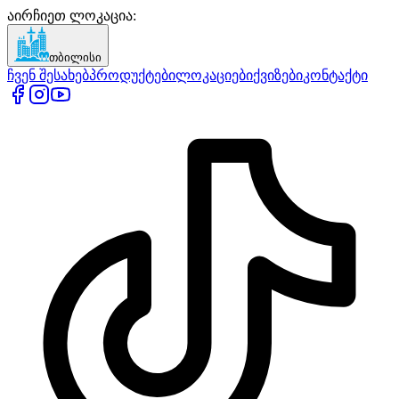
აირჩიეთ ლოკაცია
:
თბილისი
ჩვენ შესახებ
პროდუქტები
ლოკაციები
ქვიზები
კონტაქტი