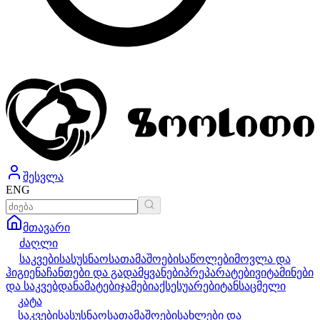
შესვლა
ENG
მთავარი
ძაღლი
საკვები
სასუსნაო
სათამაშოები
საწოლები
მოვლა და
ჰიგიენა
ჩანთები და გადამყვანები
პრეპარატები
ვიტამინები
და საკვებდანამატები
ჯამები
აქსესუარები
ტანსაცმელი
კატა
საკვები
სასუსნაო
სათამაშოები
სახლები და