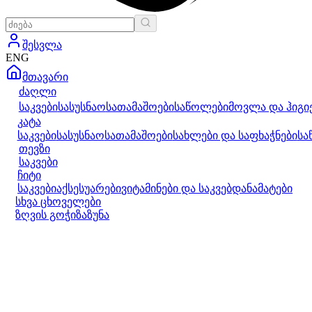
შესვლა
ENG
მთავარი
ძაღლი
საკვები
სასუსნაო
სათამაშოები
საწოლები
მოვლა და ჰიგი
კატა
საკვები
სასუსნაო
სათამაშოები
სახლები და საფხაჭნები
სა
თევზი
საკვები
ჩიტი
საკვები
აქსესუარები
ვიტამინები და საკვებდანამატები
სხვა ცხოველები
ზღვის გოჭი
ზაზუნა