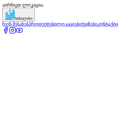
აირჩიეთ ლოკაცია
:
თბილისი
ჩვენ შესახებ
პროდუქტები
ლოკაციები
ქვიზები
კონტაქტი