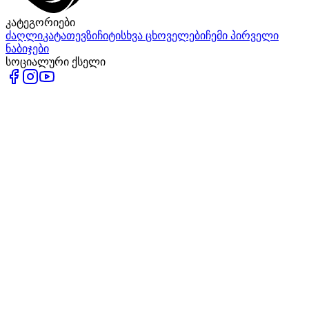
კატეგორიები
ძაღლი
კატა
თევზი
ჩიტი
სხვა ცხოველები
ჩემი პირველი
ნაბიჯები
სოციალური ქსელი