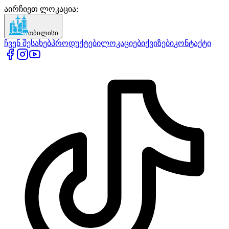
აირჩიეთ ლოკაცია
:
თბილისი
ჩვენ შესახებ
პროდუქტები
ლოკაციები
ქვიზები
კონტაქტი