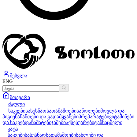
შესვლა
ENG
მთავარი
ძაღლი
საკვები
სასუსნაო
სათამაშოები
საწოლები
მოვლა და
ჰიგიენა
ჩანთები და გადამყვანები
პრეპარატები
ვიტამინები
და საკვებდანამატები
ჯამები
აქსესუარები
ტანსაცმელი
კატა
საკვები
სასუსნაო
სათამაშოები
სახლები და