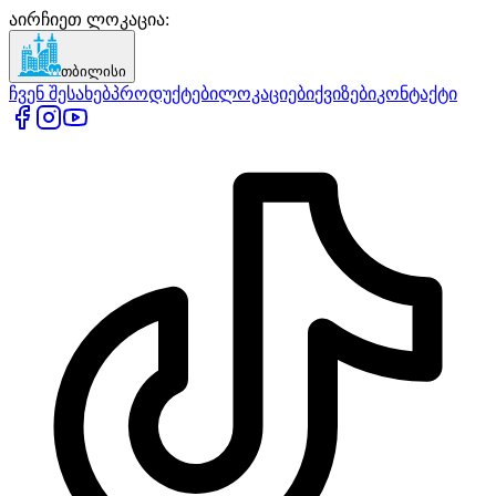
აირჩიეთ ლოკაცია
:
თბილისი
ჩვენ შესახებ
პროდუქტები
ლოკაციები
ქვიზები
კონტაქტი