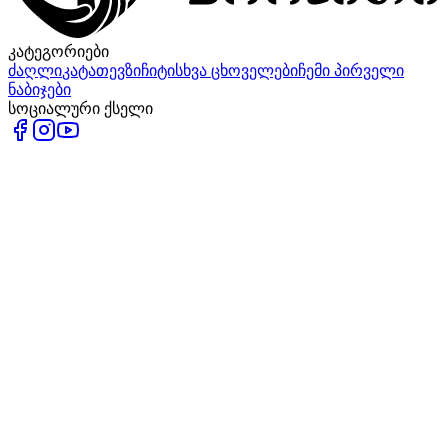
კატეგორიები
ძაღლი
კატა
თევზი
ჩიტი
სხვა ცხოველები
ჩემი პირველი
ნაბიჯები
სოციალური ქსელი