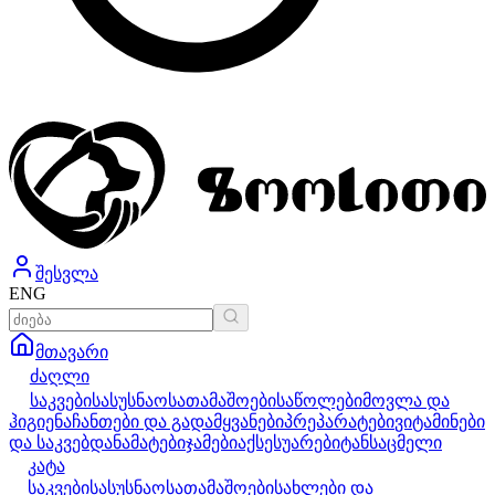
შესვლა
ENG
მთავარი
ძაღლი
საკვები
სასუსნაო
სათამაშოები
საწოლები
მოვლა და
ჰიგიენა
ჩანთები და გადამყვანები
პრეპარატები
ვიტამინები
და საკვებდანამატები
ჯამები
აქსესუარები
ტანსაცმელი
კატა
საკვები
სასუსნაო
სათამაშოები
სახლები და