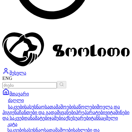
შესვლა
ENG
მთავარი
ძაღლი
საკვები
სასუსნაო
სათამაშოები
საწოლები
მოვლა და
ჰიგიენა
ჩანთები და გადამყვანები
პრეპარატები
ვიტამინები
და საკვებდანამატები
ჯამები
აქსესუარები
ტანსაცმელი
კატა
საკვები
სასუსნაო
სათამაშოები
სახლები და