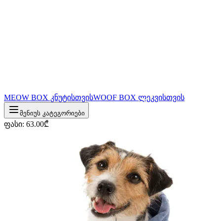
MEOW BOX კნუტისთვის
WOOF BOX ლეკვისთვის
მენიუს კატეგორიები
ფასი
:
63.00
₾