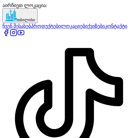
აირჩიეთ ლოკაცია
:
თბილისი
ჩვენ შესახებ
პროდუქტები
ლოკაციები
ქვიზები
კონტაქტი