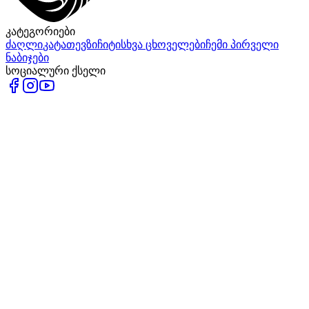
კატეგორიები
ძაღლი
კატა
თევზი
ჩიტი
სხვა ცხოველები
ჩემი პირველი
ნაბიჯები
სოციალური ქსელი