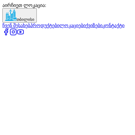
აირჩიეთ ლოკაცია
:
თბილისი
ჩვენ შესახებ
პროდუქტები
ლოკაციები
ქვიზები
კონტაქტი