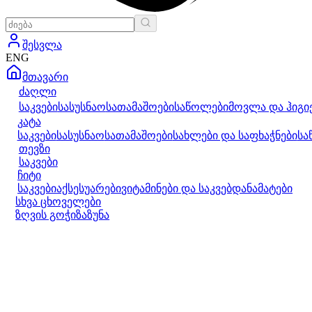
შესვლა
ENG
მთავარი
ძაღლი
საკვები
სასუსნაო
სათამაშოები
საწოლები
მოვლა და ჰიგი
კატა
საკვები
სასუსნაო
სათამაშოები
სახლები და საფხაჭნები
სა
თევზი
საკვები
ჩიტი
საკვები
აქსესუარები
ვიტამინები და საკვებდანამატები
სხვა ცხოველები
ზღვის გოჭი
ზაზუნა