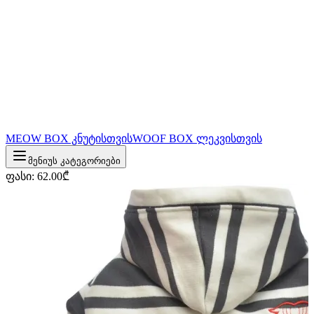
MEOW BOX კნუტისთვის
WOOF BOX ლეკვისთვის
მენიუს კატეგორიები
ფასი
:
62.00
₾