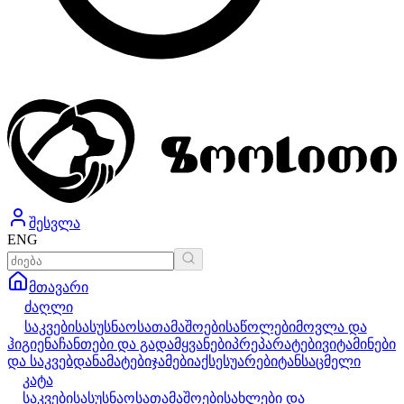
შესვლა
ENG
მთავარი
ძაღლი
საკვები
სასუსნაო
სათამაშოები
საწოლები
მოვლა და
ჰიგიენა
ჩანთები და გადამყვანები
პრეპარატები
ვიტამინები
და საკვებდანამატები
ჯამები
აქსესუარები
ტანსაცმელი
კატა
საკვები
სასუსნაო
სათამაშოები
სახლები და