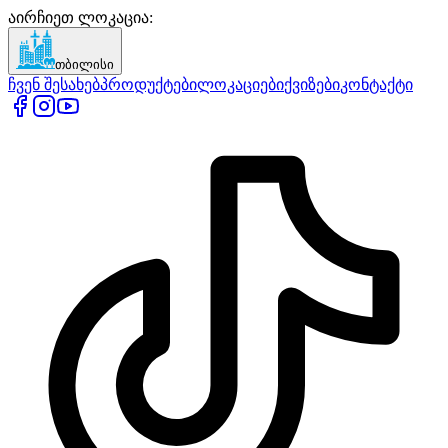
აირჩიეთ ლოკაცია
:
თბილისი
ჩვენ შესახებ
პროდუქტები
ლოკაციები
ქვიზები
კონტაქტი