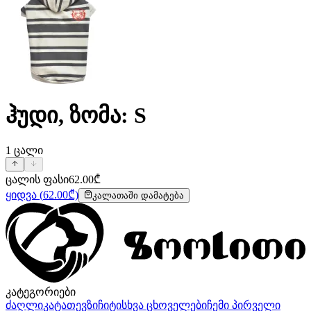
ჰუდი, ზომა: S
1
ცალი
ცალის ფასი
62.00
₾
ყიდვა
(
62.00
₾)
კალათაში დამატება
კატეგორიები
ძაღლი
კატა
თევზი
ჩიტი
სხვა ცხოველები
ჩემი პირველი