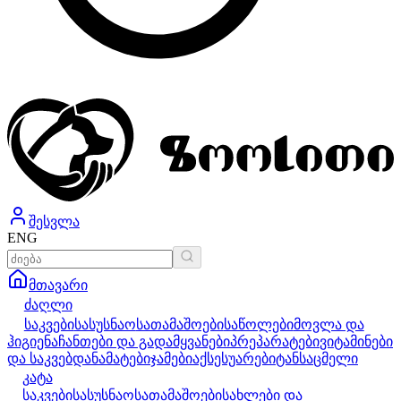
შესვლა
ENG
მთავარი
ძაღლი
საკვები
სასუსნაო
სათამაშოები
საწოლები
მოვლა და
ჰიგიენა
ჩანთები და გადამყვანები
პრეპარატები
ვიტამინები
და საკვებდანამატები
ჯამები
აქსესუარები
ტანსაცმელი
კატა
საკვები
სასუსნაო
სათამაშოები
სახლები და