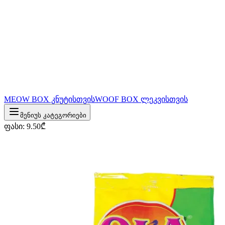
MEOW BOX კნუტისთვის
WOOF BOX ლეკვისთვის
მენიუს კატეგორიები
ფასი
:
9.50
₾