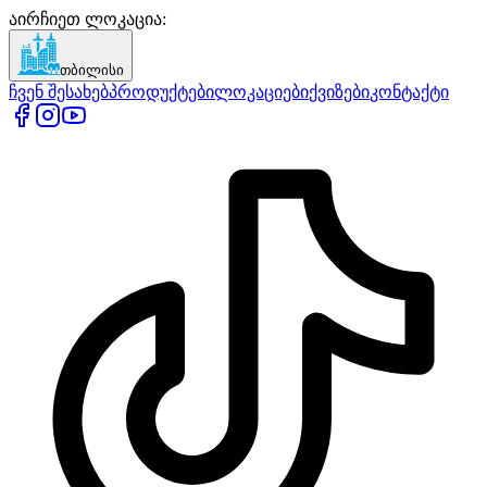
აირჩიეთ ლოკაცია
:
თბილისი
ჩვენ შესახებ
პროდუქტები
ლოკაციები
ქვიზები
კონტაქტი