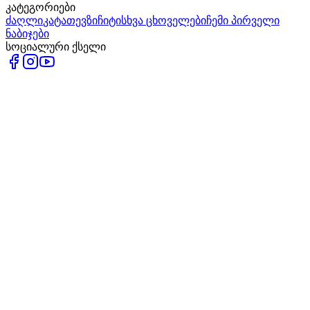
კატეგორიები
ძაღლი
კატა
თევზი
ჩიტი
სხვა ცხოველები
ჩემი პირველი
ნაბიჯები
სოციალური ქსელი