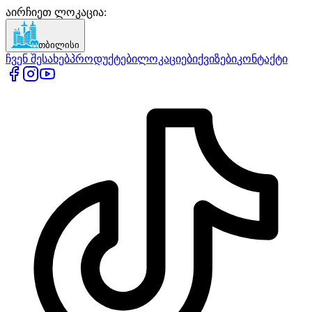
აირჩიეთ ლოკაცია
:
თბილისი
ჩვენ შესახებ
პროდუქტები
ლოკაციები
ქვიზები
კონტაქტი