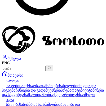
შესვლა
ENG
მთავარი
ძაღლი
საკვები
სასუსნაო
სათამაშოები
საწოლები
მოვლა და
ჰიგიენა
ჩანთები და გადამყვანები
პრეპარატები
ვიტამინები
და საკვებდანამატები
ჯამები
აქსესუარები
ტანსაცმელი
კატა
საკვები
სასუსნაო
სათამაშოები
სახლები და