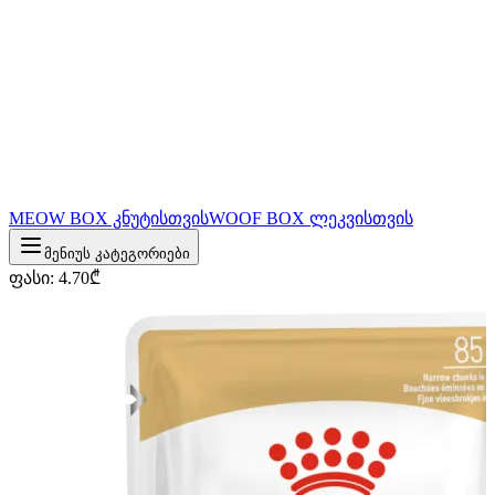
MEOW BOX კნუტისთვის
WOOF BOX ლეკვისთვის
მენიუს კატეგორიები
ფასი
:
4.70
₾