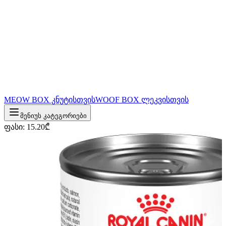
MEOW BOX კნუტისთვის
WOOF BOX ლეკვისთვის
მენიუს კატეგორიები
ფასი
:
15.20
₾