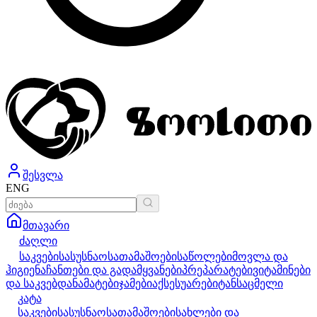
შესვლა
ENG
მთავარი
ძაღლი
საკვები
სასუსნაო
სათამაშოები
საწოლები
მოვლა და
ჰიგიენა
ჩანთები და გადამყვანები
პრეპარატები
ვიტამინები
და საკვებდანამატები
ჯამები
აქსესუარები
ტანსაცმელი
კატა
საკვები
სასუსნაო
სათამაშოები
სახლები და