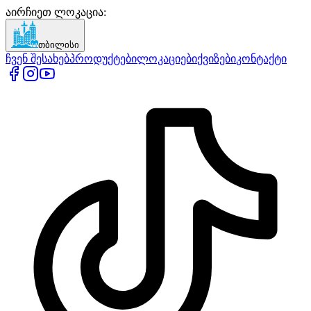
აირჩიეთ ლოკაცია
:
თბილისი
ჩვენ შესახებ
პროდუქტები
ლოკაციები
ქვიზები
კონტაქტი