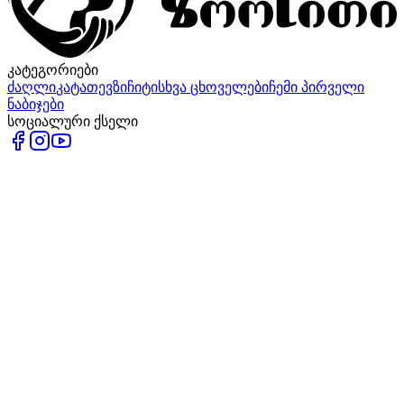
კატეგორიები
ძაღლი
კატა
თევზი
ჩიტი
სხვა ცხოველები
ჩემი პირველი
ნაბიჯები
სოციალური ქსელი