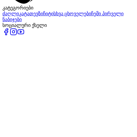
კატეგორიები
ძაღლი
კატა
თევზი
ჩიტი
სხვა ცხოველები
ჩემი პირველი
ნაბიჯები
სოციალური ქსელი