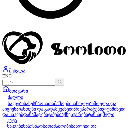
შესვლა
ENG
მთავარი
ძაღლი
საკვები
სასუსნაო
სათამაშოები
საწოლები
მოვლა და
ჰიგიენა
ჩანთები და გადამყვანები
პრეპარატები
ვიტამინები
და საკვებდანამატები
ჯამები
აქსესუარები
ტანსაცმელი
კატა
საკვები
სასუსნაო
სათამაშოები
სახლები და