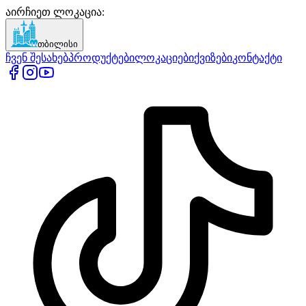
აირჩიეთ ლოკაცია
:
თბილისი
ჩვენ შესახებ
პროდუქტები
ლოკაციები
ქვიზები
კონტაქტი