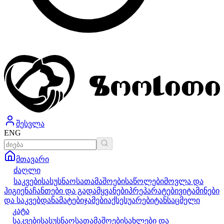
შესვლა
ENG
მთავარი
ძაღლი
საკვები
სასუსნაო
სათამაშოები
საწოლები
მოვლა და
ჰიგიენა
ჩანთები და გადამყვანები
პრეპარატები
ვიტამინები
და საკვებდანამატები
ჯამები
აქსესუარები
ტანსაცმელი
კატა
საკვები
სასუსნაო
სათამაშოები
სახლები და