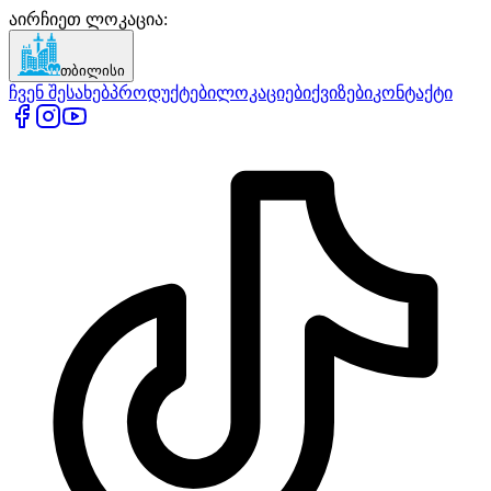
აირჩიეთ ლოკაცია
:
თბილისი
ჩვენ შესახებ
პროდუქტები
ლოკაციები
ქვიზები
კონტაქტი