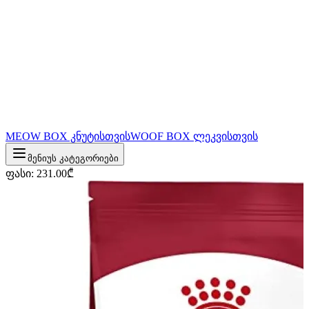
MEOW BOX კნუტისთვის
WOOF BOX ლეკვისთვის
მენიუს კატეგორიები
ფასი
:
231.00
₾