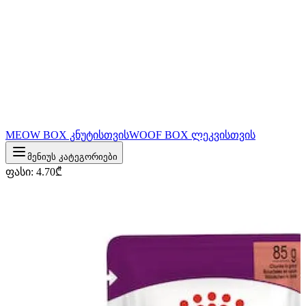
MEOW BOX კნუტისთვის
WOOF BOX ლეკვისთვის
მენიუს კატეგორიები
ფასი
:
4.70
₾