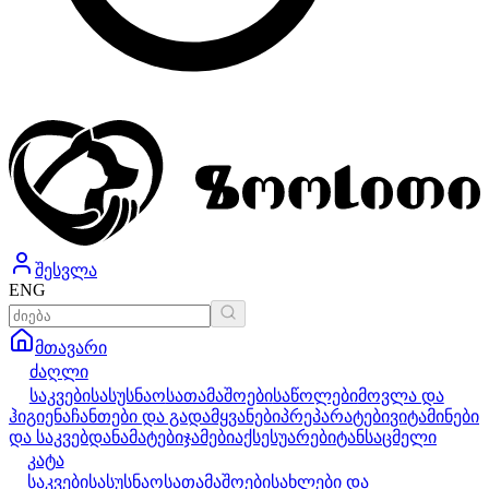
შესვლა
ENG
მთავარი
ძაღლი
საკვები
სასუსნაო
სათამაშოები
საწოლები
მოვლა და
ჰიგიენა
ჩანთები და გადამყვანები
პრეპარატები
ვიტამინები
და საკვებდანამატები
ჯამები
აქსესუარები
ტანსაცმელი
კატა
საკვები
სასუსნაო
სათამაშოები
სახლები და