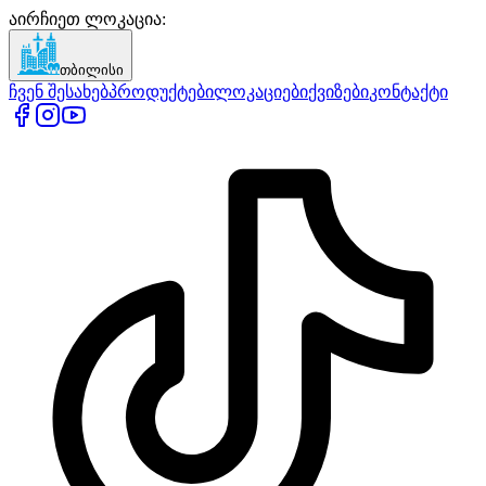
აირჩიეთ ლოკაცია
:
თბილისი
ჩვენ შესახებ
პროდუქტები
ლოკაციები
ქვიზები
კონტაქტი