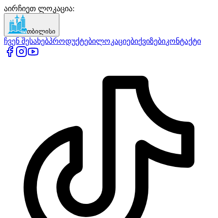
აირჩიეთ ლოკაცია
:
თბილისი
ჩვენ შესახებ
პროდუქტები
ლოკაციები
ქვიზები
კონტაქტი