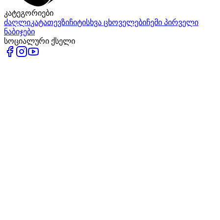
კატეგორიები
ძაღლი
კატა
თევზი
ჩიტი
სხვა ცხოველები
ჩემი პირველი
ნაბიჯები
სოციალური ქსელი