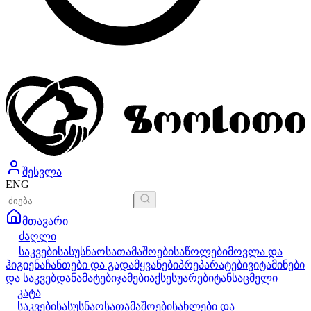
შესვლა
ENG
მთავარი
ძაღლი
საკვები
სასუსნაო
სათამაშოები
საწოლები
მოვლა და
ჰიგიენა
ჩანთები და გადამყვანები
პრეპარატები
ვიტამინები
და საკვებდანამატები
ჯამები
აქსესუარები
ტანსაცმელი
კატა
საკვები
სასუსნაო
სათამაშოები
სახლები და