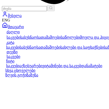
შესვლა
ENG
მთავარი
ძაღლი
საკვები
სასუსნაო
სათამაშოები
საწოლები
მოვლა და ჰიგი
კატა
საკვები
სასუსნაო
სათამაშოები
სახლები და საფხაჭნები
სა
თევზი
საკვები
ჩიტი
საკვები
აქსესუარები
ვიტამინები და საკვებდანამატები
სხვა ცხოველები
ზღვის გოჭი
ზაზუნა