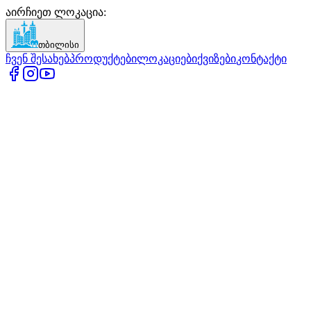
აირჩიეთ ლოკაცია
:
თბილისი
ჩვენ შესახებ
პროდუქტები
ლოკაციები
ქვიზები
კონტაქტი