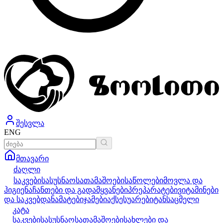
შესვლა
ENG
მთავარი
ძაღლი
საკვები
სასუსნაო
სათამაშოები
საწოლები
მოვლა და
ჰიგიენა
ჩანთები და გადამყვანები
პრეპარატები
ვიტამინები
და საკვებდანამატები
ჯამები
აქსესუარები
ტანსაცმელი
კატა
საკვები
სასუსნაო
სათამაშოები
სახლები და