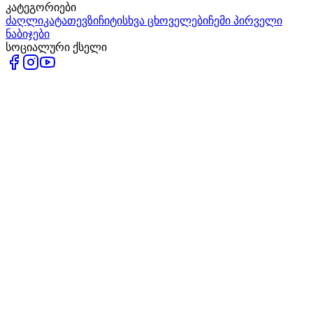
კატეგორიები
ძაღლი
კატა
თევზი
ჩიტი
სხვა ცხოველები
ჩემი პირველი
ნაბიჯები
სოციალური ქსელი