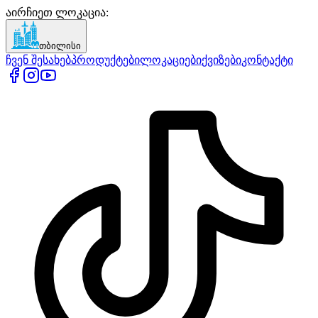
აირჩიეთ ლოკაცია
:
თბილისი
ჩვენ შესახებ
პროდუქტები
ლოკაციები
ქვიზები
კონტაქტი