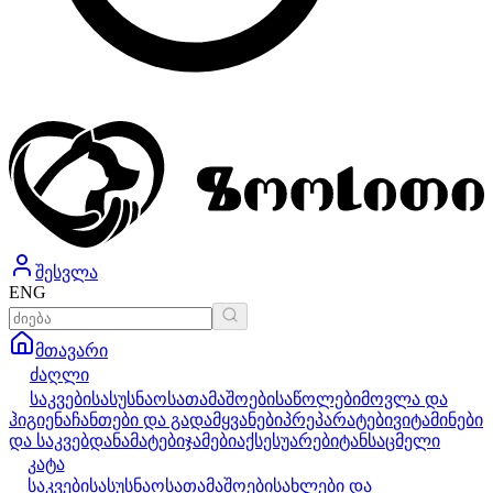
შესვლა
ENG
მთავარი
ძაღლი
საკვები
სასუსნაო
სათამაშოები
საწოლები
მოვლა და
ჰიგიენა
ჩანთები და გადამყვანები
პრეპარატები
ვიტამინები
და საკვებდანამატები
ჯამები
აქსესუარები
ტანსაცმელი
კატა
საკვები
სასუსნაო
სათამაშოები
სახლები და