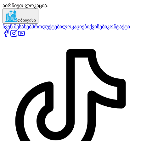
აირჩიეთ ლოკაცია
:
თბილისი
ჩვენ შესახებ
პროდუქტები
ლოკაციები
ქვიზები
კონტაქტი