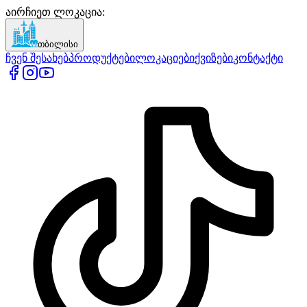
აირჩიეთ ლოკაცია
:
თბილისი
ჩვენ შესახებ
პროდუქტები
ლოკაციები
ქვიზები
კონტაქტი