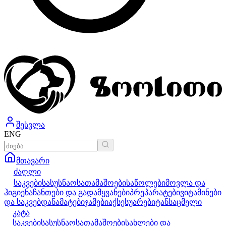
შესვლა
ENG
მთავარი
ძაღლი
საკვები
სასუსნაო
სათამაშოები
საწოლები
მოვლა და
ჰიგიენა
ჩანთები და გადამყვანები
პრეპარატები
ვიტამინები
და საკვებდანამატები
ჯამები
აქსესუარები
ტანსაცმელი
კატა
საკვები
სასუსნაო
სათამაშოები
სახლები და