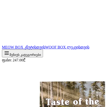
MEOW BOX კნუტისთვის
WOOF BOX ლეკვისთვის
მენიუს კატეგორიები
ფასი
:
247.00
₾