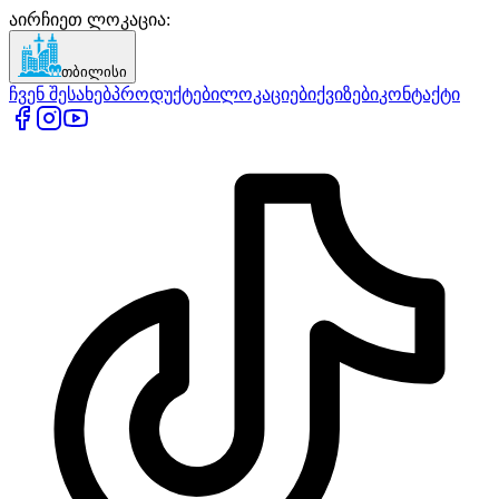
აირჩიეთ ლოკაცია
:
თბილისი
ჩვენ შესახებ
პროდუქტები
ლოკაციები
ქვიზები
კონტაქტი