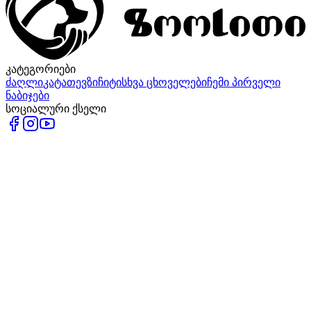
კატეგორიები
ძაღლი
კატა
თევზი
ჩიტი
სხვა ცხოველები
ჩემი პირველი
ნაბიჯები
სოციალური ქსელი