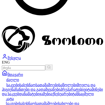
შესვლა
ENG
მთავარი
ძაღლი
საკვები
სასუსნაო
სათამაშოები
საწოლები
მოვლა და
ჰიგიენა
ჩანთები და გადამყვანები
პრეპარატები
ვიტამინები
და საკვებდანამატები
ჯამები
აქსესუარები
ტანსაცმელი
კატა
საკვები
სასუსნაო
სათამაშოები
სახლები და