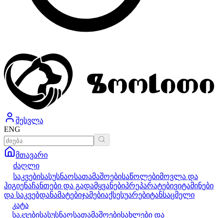
შესვლა
ENG
მთავარი
ძაღლი
საკვები
სასუსნაო
სათამაშოები
საწოლები
მოვლა და
ჰიგიენა
ჩანთები და გადამყვანები
პრეპარატები
ვიტამინები
და საკვებდანამატები
ჯამები
აქსესუარები
ტანსაცმელი
კატა
საკვები
სასუსნაო
სათამაშოები
სახლები და