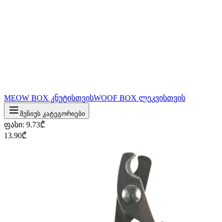
MEOW BOX კნუტისთვის
WOOF BOX ლეკვისთვის
მენიუს კატეგორიები
ფასი
:
9.73
₾
13.90
₾