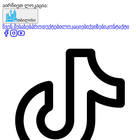
აირჩიეთ ლოკაცია
:
თბილისი
ჩვენ შესახებ
პროდუქტები
ლოკაციები
ქვიზები
კონტაქტი