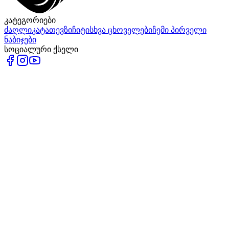
კატეგორიები
ძაღლი
კატა
თევზი
ჩიტი
სხვა ცხოველები
ჩემი პირველი
ნაბიჯები
სოციალური ქსელი