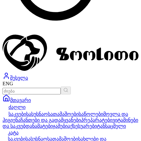
შესვლა
ENG
მთავარი
ძაღლი
საკვები
სასუსნაო
სათამაშოები
საწოლები
მოვლა და
ჰიგიენა
ჩანთები და გადამყვანები
პრეპარატები
ვიტამინები
და საკვებდანამატები
ჯამები
აქსესუარები
ტანსაცმელი
კატა
საკვები
სასუსნაო
სათამაშოები
სახლები და