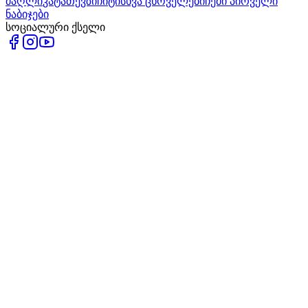
ძაღლი
კატა
თევზი
ჩიტი
სხვა ცხოველები
ჩემი პირველი
ნაბიჯები
სოციალური ქსელი