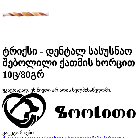
ტრიქსი - დენტალ სასუსნაო
შებოლილი ქათმის ხორცით
10ც/80გრ
უკაცრავად, ეს ნივთი არ არის ხელმისაწვდომი.
კატეგორიები