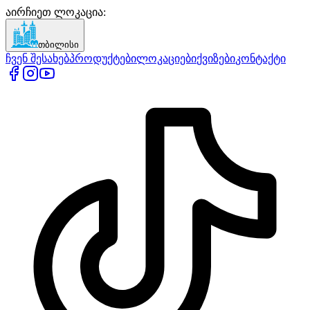
აირჩიეთ ლოკაცია
:
თბილისი
ჩვენ შესახებ
პროდუქტები
ლოკაციები
ქვიზები
კონტაქტი