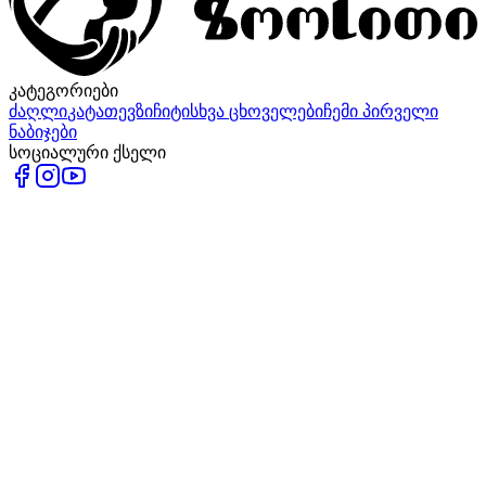
კატეგორიები
ძაღლი
კატა
თევზი
ჩიტი
სხვა ცხოველები
ჩემი პირველი
ნაბიჯები
სოციალური ქსელი