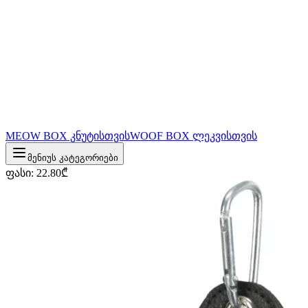
MEOW BOX კნუტისთვის
WOOF BOX ლეკვისთვის
მენიუს კატეგორიები
ფასი
:
22.80
₾