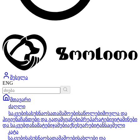
შესვლა
ENG
მთავარი
ძაღლი
საკვები
სასუსნაო
სათამაშოები
საწოლები
მოვლა და
ჰიგიენა
ჩანთები და გადამყვანები
პრეპარატები
ვიტამინები
და საკვებდანამატები
ჯამები
აქსესუარები
ტანსაცმელი
კატა
საკვები
სასუსნაო
სათამაშოები
სახლები და