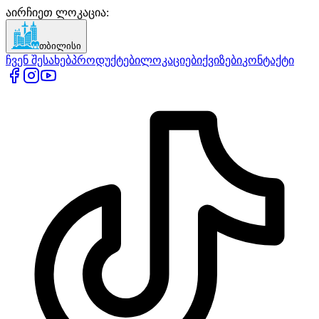
აირჩიეთ ლოკაცია
:
თბილისი
ჩვენ შესახებ
პროდუქტები
ლოკაციები
ქვიზები
კონტაქტი