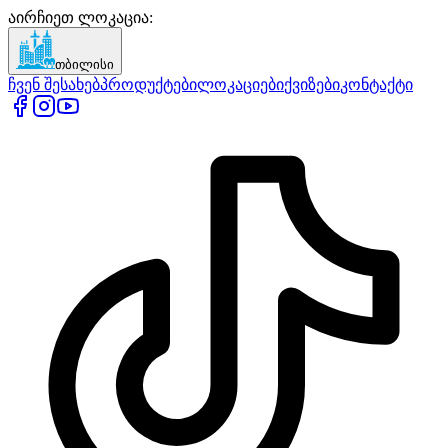
აირჩიეთ ლოკაცია
:
თბილისი
ჩვენ შესახებ
პროდუქტები
ლოკაციები
ქვიზები
კონტაქტი