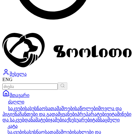
შესვლა
ENG
მთავარი
ძაღლი
საკვები
სასუსნაო
სათამაშოები
საწოლები
მოვლა და
ჰიგიენა
ჩანთები და გადამყვანები
პრეპარატები
ვიტამინები
და საკვებდანამატები
ჯამები
აქსესუარები
ტანსაცმელი
კატა
საკვები
სასუსნაო
სათამაშოები
სახლები და