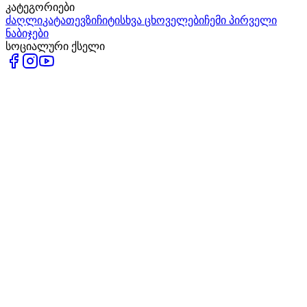
კატეგორიები
ძაღლი
კატა
თევზი
ჩიტი
სხვა ცხოველები
ჩემი პირველი
ნაბიჯები
სოციალური ქსელი