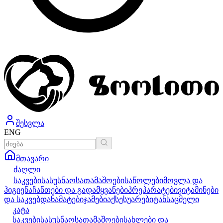
შესვლა
ENG
მთავარი
ძაღლი
საკვები
სასუსნაო
სათამაშოები
საწოლები
მოვლა და
ჰიგიენა
ჩანთები და გადამყვანები
პრეპარატები
ვიტამინები
და საკვებდანამატები
ჯამები
აქსესუარები
ტანსაცმელი
კატა
საკვები
სასუსნაო
სათამაშოები
სახლები და