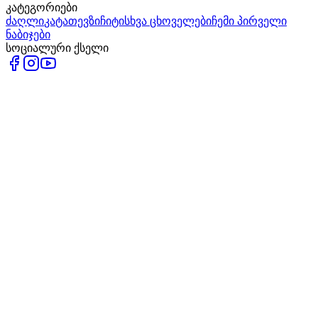
კატეგორიები
ძაღლი
კატა
თევზი
ჩიტი
სხვა ცხოველები
ჩემი პირველი
ნაბიჯები
სოციალური ქსელი