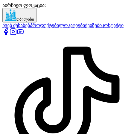
აირჩიეთ ლოკაცია
:
თბილისი
ჩვენ შესახებ
პროდუქტები
ლოკაციები
ქვიზები
კონტაქტი