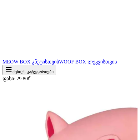
MEOW BOX კნუტისთვის
WOOF BOX ლეკვისთვის
მენიუს კატეგორიები
ფასი
:
29.80
₾