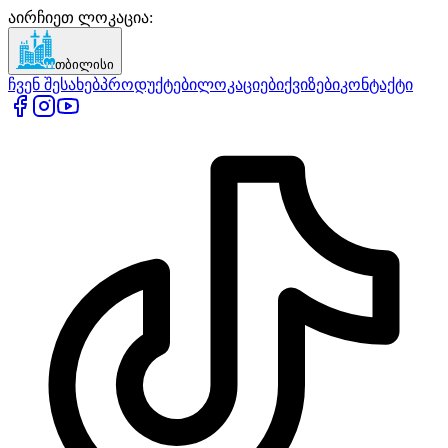
აირჩიეთ ლოკაცია
:
თბილისი
ჩვენ შესახებ
პროდუქტები
ლოკაციები
ქვიზები
კონტაქტი