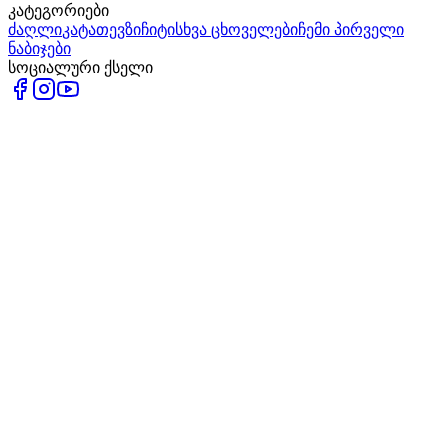
კატეგორიები
ძაღლი
კატა
თევზი
ჩიტი
სხვა ცხოველები
ჩემი პირველი
ნაბიჯები
სოციალური ქსელი