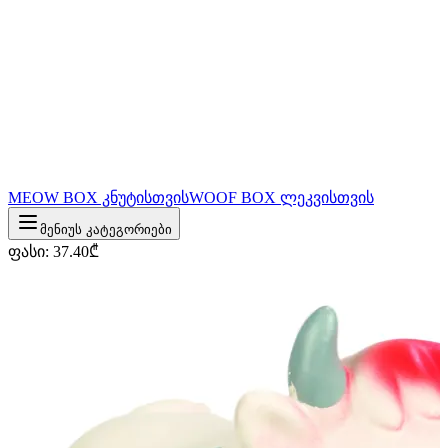
MEOW BOX კნუტისთვის
WOOF BOX ლეკვისთვის
მენიუს კატეგორიები
ფასი
:
37.40
₾