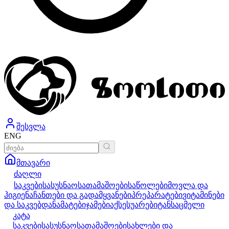
შესვლა
ENG
მთავარი
ძაღლი
საკვები
სასუსნაო
სათამაშოები
საწოლები
მოვლა და
ჰიგიენა
ჩანთები და გადამყვანები
პრეპარატები
ვიტამინები
და საკვებდანამატები
ჯამები
აქსესუარები
ტანსაცმელი
კატა
საკვები
სასუსნაო
სათამაშოები
სახლები და