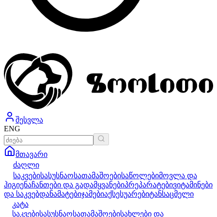
შესვლა
ENG
მთავარი
ძაღლი
საკვები
სასუსნაო
სათამაშოები
საწოლები
მოვლა და
ჰიგიენა
ჩანთები და გადამყვანები
პრეპარატები
ვიტამინები
და საკვებდანამატები
ჯამები
აქსესუარები
ტანსაცმელი
კატა
საკვები
სასუსნაო
სათამაშოები
სახლები და