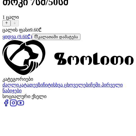
თოკი 7სმ/50სმ
1
ცალი
ცალის ფასი
9.60
₾
ყიდვა
(
9.60
₾)
კალათაში დამატება
კატეგორიები
ძაღლი
კატა
თევზი
ჩიტი
სხვა ცხოველები
ჩემი პირველი
ნაბიჯები
სოციალური ქსელი