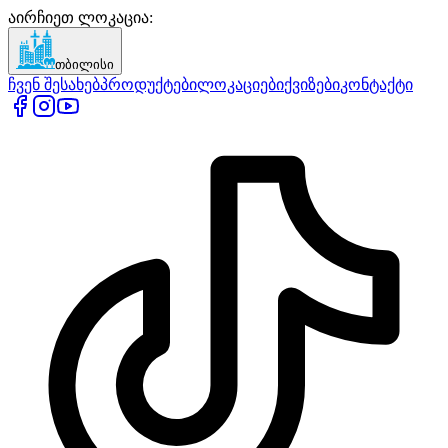
აირჩიეთ ლოკაცია
:
თბილისი
ჩვენ შესახებ
პროდუქტები
ლოკაციები
ქვიზები
კონტაქტი