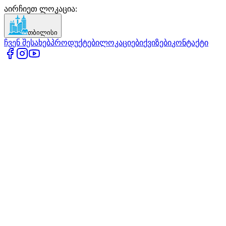
აირჩიეთ ლოკაცია
:
თბილისი
ჩვენ შესახებ
პროდუქტები
ლოკაციები
ქვიზები
კონტაქტი