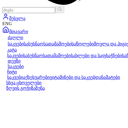
შესვლა
ENG
მთავარი
ძაღლი
საკვები
სასუსნაო
სათამაშოები
საწოლები
მოვლა და ჰიგი
კატა
საკვები
სასუსნაო
სათამაშოები
სახლები და საფხაჭნები
სა
თევზი
საკვები
ჩიტი
საკვები
აქსესუარები
ვიტამინები და საკვებდანამატები
სხვა ცხოველები
ზღვის გოჭი
ზაზუნა