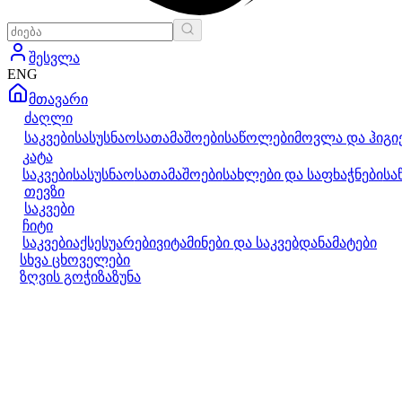
შესვლა
ENG
მთავარი
ძაღლი
საკვები
სასუსნაო
სათამაშოები
საწოლები
მოვლა და ჰიგი
კატა
საკვები
სასუსნაო
სათამაშოები
სახლები და საფხაჭნები
სა
თევზი
საკვები
ჩიტი
საკვები
აქსესუარები
ვიტამინები და საკვებდანამატები
სხვა ცხოველები
ზღვის გოჭი
ზაზუნა