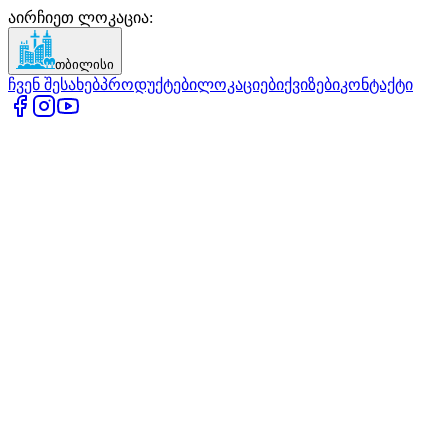
აირჩიეთ ლოკაცია
:
თბილისი
ჩვენ შესახებ
პროდუქტები
ლოკაციები
ქვიზები
კონტაქტი