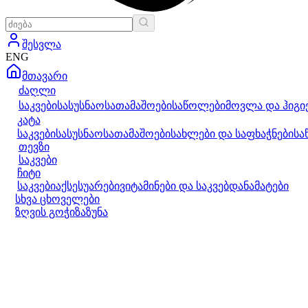
შესვლა
ENG
მთავარი
ძაღლი
საკვები
სასუსნაო
სათამაშოები
საწოლები
მოვლა და ჰიგი
კატა
საკვები
სასუსნაო
სათამაშოები
სახლები და საფხაჭნები
სა
თევზი
საკვები
ჩიტი
საკვები
აქსესუარები
ვიტამინები და საკვებდანამატები
სხვა ცხოველები
ზღვის გოჭი
ზაზუნა