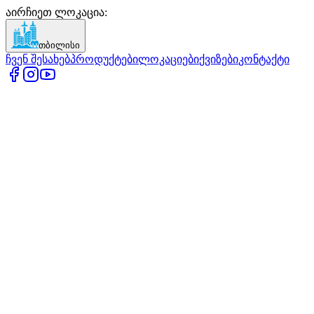
აირჩიეთ ლოკაცია
:
თბილისი
ჩვენ შესახებ
პროდუქტები
ლოკაციები
ქვიზები
კონტაქტი