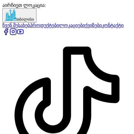
აირჩიეთ ლოკაცია
:
თბილისი
ჩვენ შესახებ
პროდუქტები
ლოკაციები
ქვიზები
კონტაქტი