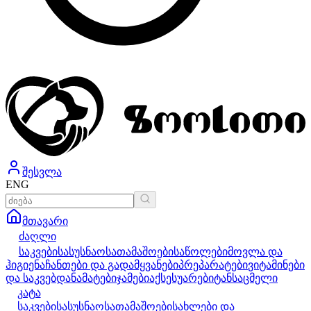
შესვლა
ENG
მთავარი
ძაღლი
საკვები
სასუსნაო
სათამაშოები
საწოლები
მოვლა და
ჰიგიენა
ჩანთები და გადამყვანები
პრეპარატები
ვიტამინები
და საკვებდანამატები
ჯამები
აქსესუარები
ტანსაცმელი
კატა
საკვები
სასუსნაო
სათამაშოები
სახლები და