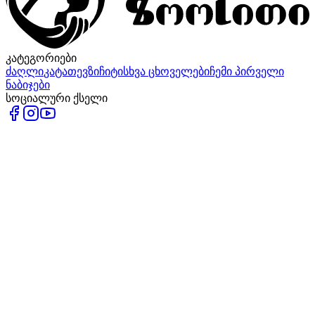
კატეგორიები
ძაღლი
კატა
თევზი
ჩიტი
სხვა ცხოველები
ჩემი პირველი
ნაბიჯები
სოციალური ქსელი