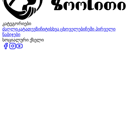
კატეგორიები
ძაღლი
კატა
თევზი
ჩიტი
სხვა ცხოველები
ჩემი პირველი
ნაბიჯები
სოციალური ქსელი