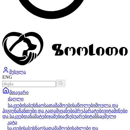
შესვლა
ENG
მთავარი
ძაღლი
საკვები
სასუსნაო
სათამაშოები
საწოლები
მოვლა და
ჰიგიენა
ჩანთები და გადამყვანები
პრეპარატები
ვიტამინები
და საკვებდანამატები
ჯამები
აქსესუარები
ტანსაცმელი
კატა
საკვები
სასუსნაო
სათამაშოები
სახლები და