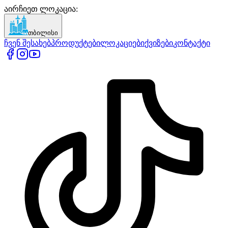
აირჩიეთ ლოკაცია
:
თბილისი
ჩვენ შესახებ
პროდუქტები
ლოკაციები
ქვიზები
კონტაქტი