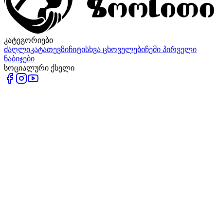
კატეგორიები
ძაღლი
კატა
თევზი
ჩიტი
სხვა ცხოველები
ჩემი პირველი
ნაბიჯები
სოციალური ქსელი