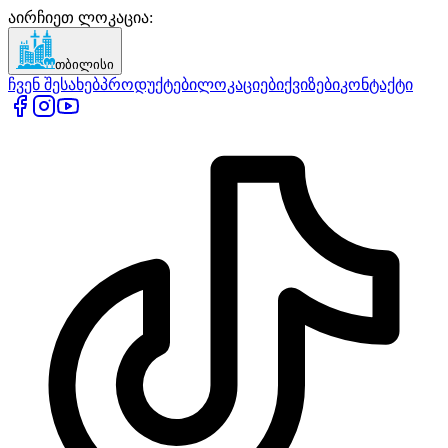
აირჩიეთ ლოკაცია
:
თბილისი
ჩვენ შესახებ
პროდუქტები
ლოკაციები
ქვიზები
კონტაქტი