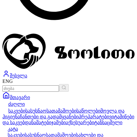
შესვლა
ENG
მთავარი
ძაღლი
საკვები
სასუსნაო
სათამაშოები
საწოლები
მოვლა და
ჰიგიენა
ჩანთები და გადამყვანები
პრეპარატები
ვიტამინები
და საკვებდანამატები
ჯამები
აქსესუარები
ტანსაცმელი
კატა
საკვები
სასუსნაო
სათამაშოები
სახლები და