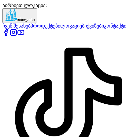
აირჩიეთ ლოკაცია
:
თბილისი
ჩვენ შესახებ
პროდუქტები
ლოკაციები
ქვიზები
კონტაქტი