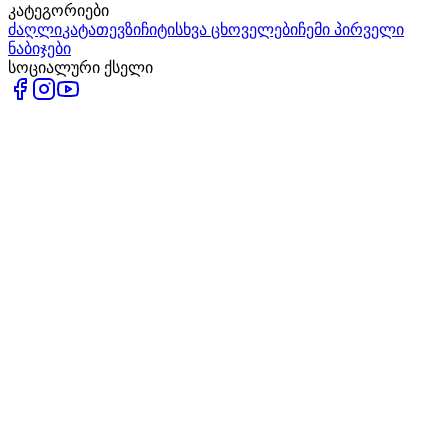
კატეგორიები
ძაღლი
კატა
თევზი
ჩიტი
სხვა ცხოველები
ჩემი პირველი
ნაბიჯები
სოციალური ქსელი