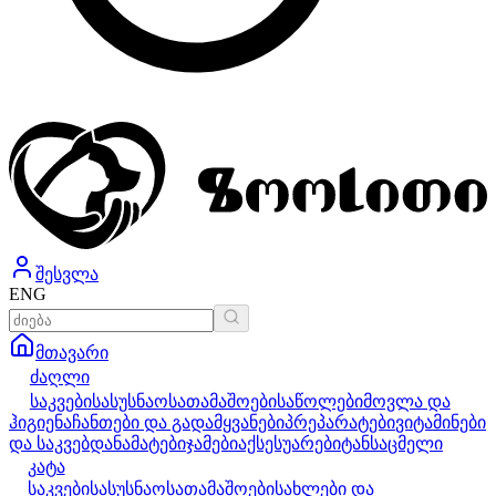
შესვლა
ENG
მთავარი
ძაღლი
საკვები
სასუსნაო
სათამაშოები
საწოლები
მოვლა და
ჰიგიენა
ჩანთები და გადამყვანები
პრეპარატები
ვიტამინები
და საკვებდანამატები
ჯამები
აქსესუარები
ტანსაცმელი
კატა
საკვები
სასუსნაო
სათამაშოები
სახლები და