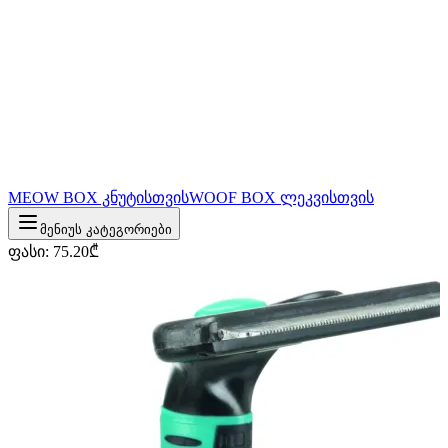
MEOW BOX კნუტისთვის
WOOF BOX ლეკვისთვის
მენიუს კატეგორიები
ფასი
:
75.20
₾