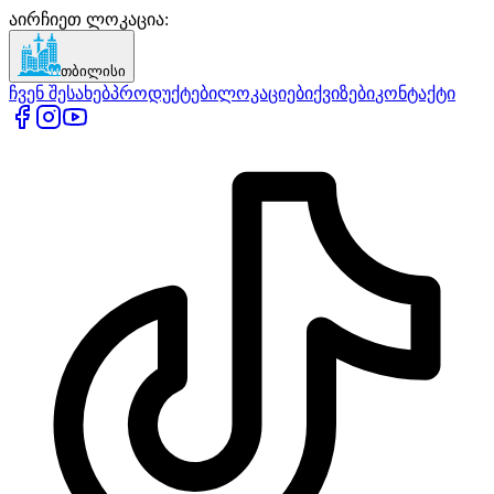
აირჩიეთ ლოკაცია
:
თბილისი
ჩვენ შესახებ
პროდუქტები
ლოკაციები
ქვიზები
კონტაქტი