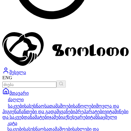
შესვლა
ENG
მთავარი
ძაღლი
საკვები
სასუსნაო
სათამაშოები
საწოლები
მოვლა და
ჰიგიენა
ჩანთები და გადამყვანები
პრეპარატები
ვიტამინები
და საკვებდანამატები
ჯამები
აქსესუარები
ტანსაცმელი
კატა
საკვები
სასუსნაო
სათამაშოები
სახლები და