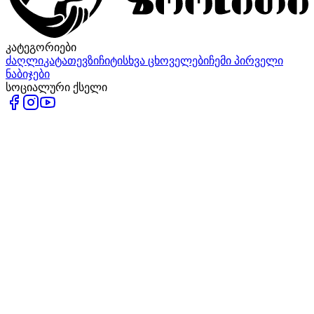
კატეგორიები
ძაღლი
კატა
თევზი
ჩიტი
სხვა ცხოველები
ჩემი პირველი
ნაბიჯები
სოციალური ქსელი