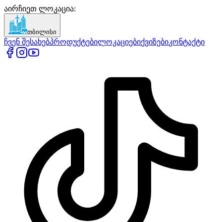
აირჩიეთ ლოკაცია
:
თბილისი
ჩვენ შესახებ
პროდუქტები
ლოკაციები
ქვიზები
კონტაქტი