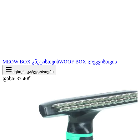
MEOW BOX კნუტისთვის
WOOF BOX ლეკვისთვის
მენიუს კატეგორიები
ფასი
:
37.40
₾