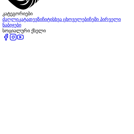
კატეგორიები
ძაღლი
კატა
თევზი
ჩიტი
სხვა ცხოველები
ჩემი პირველი
ნაბიჯები
სოციალური ქსელი