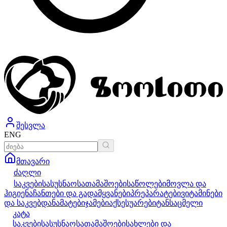
შესვლა
ENG
მთავარი
ძაღლი
საკვები
სასუსნაო
სათამაშოები
საწოლები
მოვლა და
ჰიგიენა
ჩანთები და გადამყვანები
პრეპარატები
ვიტამინები
და საკვებდანამატები
ჯამები
აქსესუარები
ტანსაცმელი
კატა
საკვები
სასუსნაო
სათამაშოები
სახლები და