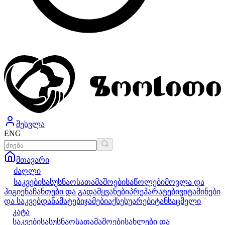
შესვლა
ENG
მთავარი
ძაღლი
საკვები
სასუსნაო
სათამაშოები
საწოლები
მოვლა და
ჰიგიენა
ჩანთები და გადამყვანები
პრეპარატები
ვიტამინები
და საკვებდანამატები
ჯამები
აქსესუარები
ტანსაცმელი
კატა
საკვები
სასუსნაო
სათამაშოები
სახლები და