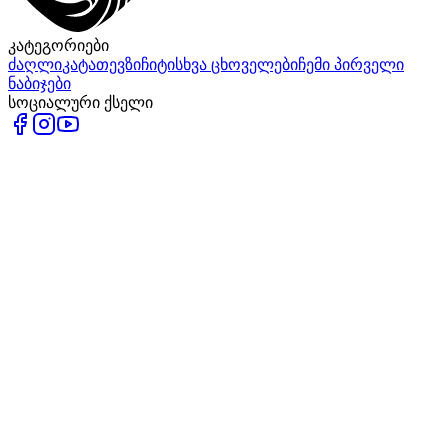
კატეგორიები
ძაღლი
კატა
თევზი
ჩიტი
სხვა ცხოველები
ჩემი პირველი
ნაბიჯები
სოციალური ქსელი