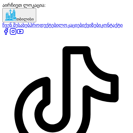
აირჩიეთ ლოკაცია
:
თბილისი
ჩვენ შესახებ
პროდუქტები
ლოკაციები
ქვიზები
კონტაქტი