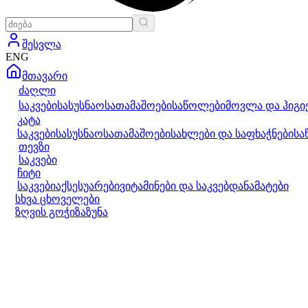
შესვლა
ENG
მთავარი
ძაღლი
საკვები
სასუსნაო
სათამაშოები
საწოლები
მოვლა და ჰიგი
კატა
საკვები
სასუსნაო
სათამაშოები
სახლები და საფხაჭნები
სა
თევზი
საკვები
ჩიტი
საკვები
აქსესუარები
ვიტამინები და საკვებდანამატები
სხვა ცხოველები
ზღვის გოჭი
ზაზუნა