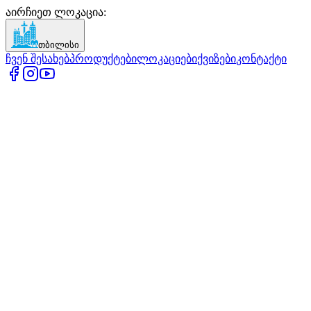
აირჩიეთ ლოკაცია
:
თბილისი
ჩვენ შესახებ
პროდუქტები
ლოკაციები
ქვიზები
კონტაქტი